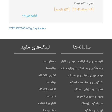
اردو منتشر کردند.
[
28 اسفند
1404
] [53 بازدید]
ادامه خبر>>
صفحه بعدی
11
10
9
8
7
6
5
4
3
2
1
سامانه‌ها
لینک‌های مفید
اتوماسیون تدارکات، اموال و انبار
دستاوردها
پاسخگویی به شکایات وزارت عتف
بیانیه‌ها
بودجه‌ریزی مبتنی بر عملکرد
نشان دانشگاه
کارگزینی و مشاهده احکام
برنامه‌ها
نظارت و ارزیابی استان
نقشه دانشگاه
ورود و خروج کسری
فرایندها
هزینه‌کرد پژوهانه
تابلوی اعلانات
ارزیابی عملکرد
داشبوردها