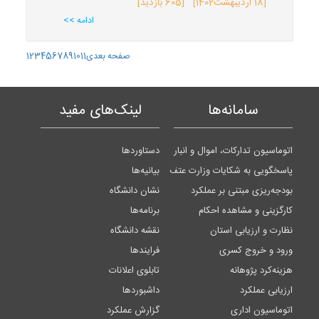
[
18 اردیبهشت
1402
] [605 بازدید]
ادامه >>
صفحه بعدی
11
10
9
8
7
6
5
4
3
2
1
سامانه‌ها
لینک‌های مفید
اتوماسیون تدارکات، اموال و انبار
دستاوردها
پاسخگویی به شکایات وزارت عتف
بیانیه‌ها
بودجه‌ریزی مبتنی بر عملکرد
نشان دانشگاه
کارگزینی و مشاهده احکام
برنامه‌ها
نظارت و ارزیابی استان
نقشه دانشگاه
ورود و خروج کسری
فرایندها
هزینه‌کرد پژوهانه
تابلوی اعلانات
ارزیابی عملکرد
داشبوردها
اتوماسیون اداری
گزارش عملکرد