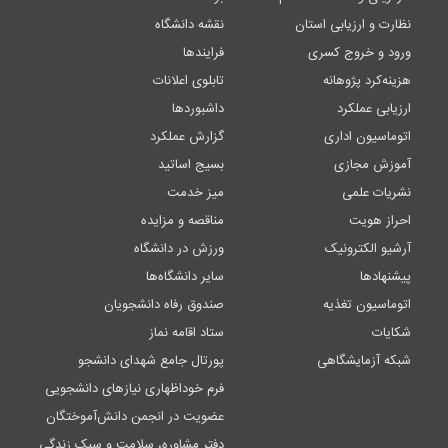
نظارت و ارزیابی استان
نقشه دانشگاه
ورود و خروج کسری
فرایندها
هزینه‌کرد پژوهانه
تابلوی اعلانات
ارزیابی عملکرد
داشبوردها
اتوماسیون اداری
گزارش عملکرد
آموزش مجازی
بسیج اساتید
نشریات علمی
میز خدمت
احراز هویت
مناقصه و مزایده
آرشیو الکترونیک
ورزش در دانشگاه
پیشنهادها
سایر دانشگاه‌ها
اتوماسیون تغذیه
صندوق رفاه دانشجویان
شکایات
ستاد اقامه نماز
شبکه آزمایشگاهی
پورتال جامع شهدای دانشجو
فرم خوداظهاری نیازهای دانشجویی
عضویت در انجمن دانش‌آموختگان
دفتر مشاوره، سلامت و سبک زندگی