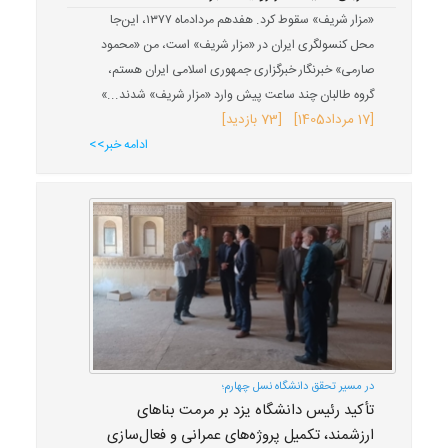
«مزار شریف» سقوط کرد. هفدهم مردادماه ۱۳۷۷، این‌جا
محل کنسولگری ایران در «مزار شریف» است، من «محمود
صارمی» خبرنگار خبرگزاری جمهوری اسلامی ایران هستم،
گروه طالبان چند ساعت پیش وارد «مزار شریف» شدند...»
[
17 مرداد
1405
] [73 بازدید]
ادامه خبر>>
در مسیر تحقق دانشگاه نسل چهارم؛
تأکید رئیس دانشگاه یزد بر مرمت بناهای
ارزشمند، تکمیل پروژه‌های عمرانی و فعال‌سازی