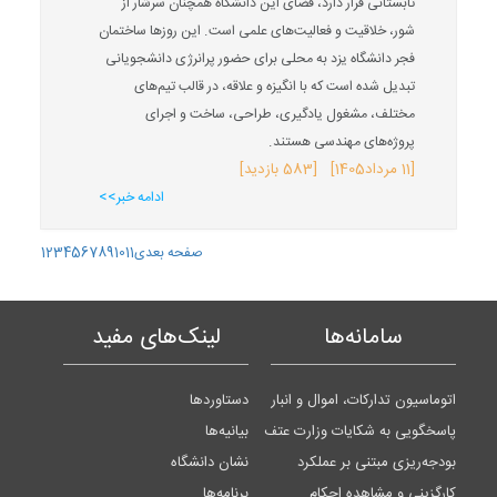
تابستانی قرار دارد، فضای این دانشگاه همچنان سرشار از
شور، خلاقیت و فعالیت‌های علمی است. این روزها ساختمان
فجر دانشگاه یزد به محلی برای حضور پرانرژی دانشجویانی
تبدیل شده است که با انگیزه و علاقه، در قالب تیم‌های
مختلف، مشغول یادگیری، طراحی، ساخت و اجرای
پروژه‌های مهندسی هستند.
[
11 مرداد
1405
] [583 بازدید]
ادامه خبر>>
صفحه بعدی
11
10
9
8
7
6
5
4
3
2
1
سامانه‌ها
لینک‌های مفید
اتوماسیون تدارکات، اموال و انبار
دستاوردها
پاسخگویی به شکایات وزارت عتف
بیانیه‌ها
بودجه‌ریزی مبتنی بر عملکرد
نشان دانشگاه
کارگزینی و مشاهده احکام
برنامه‌ها