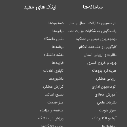
سامانه‌ها
لینک‌های مفید
اتوماسیون تدارکات، اموال و انبار
دستاوردها
پاسخگویی به شکایات وزارت عتف
بیانیه‌ها
بودجه‌ریزی مبتنی بر عملکرد
نشان دانشگاه
کارگزینی و مشاهده احکام
برنامه‌ها
نظارت و ارزیابی استان
نقشه دانشگاه
ورود و خروج کسری
فرایندها
هزینه‌کرد پژوهانه
تابلوی اعلانات
ارزیابی عملکرد
داشبوردها
اتوماسیون اداری
گزارش عملکرد
آموزش مجازی
بسیج اساتید
نشریات علمی
میز خدمت
احراز هویت
مناقصه و مزایده
آرشیو الکترونیک
ورزش در دانشگاه
پیشنهادها
سایر دانشگاه‌ها